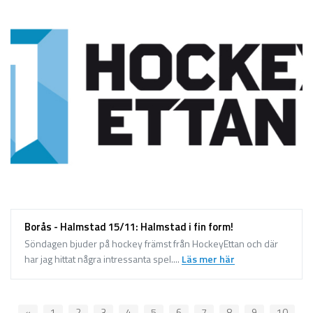
Borås - Halmstad 15/11: Halmstad i fin form!
Söndagen bjuder på hockey främst från HockeyEttan och där
har jag hittat några intressanta spel....
Läs mer här
«
1
2
3
4
5
6
7
8
9
10