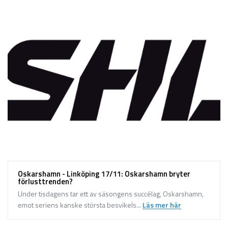
Oskarshamn - Linköping 17/11: Oskarshamn bryter
förlusttrenden?
Under tisdagens tar ett av säsongens succélag, Oskarshamn,
emot seriens kanske största besvikels...
Läs mer här