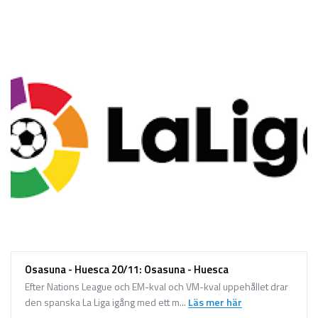
Sport på TV
Admin
Spelbolag
Övrigt
Online casino
Bettingappar
Stryktipset
Nyheter
Riskfria pengar
Logga in
Osasuna - Huesca 20/11: Osasuna - Huesca
Registera
Efter Nations League och EM-kval och VM-kval uppehållet drar
den spanska La Liga igång med ett m...
Läs mer här