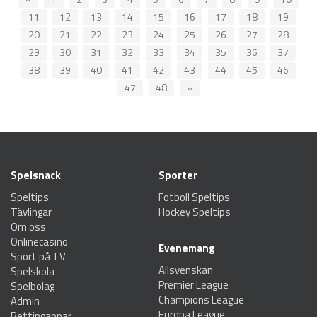
11
12
13
14
15
16
17
18
19
20
21
22
23
24
25
26
27
28
29
30
31
32
33
34
35
36
37
38
39
40
41
42
43
44
45
46
47
48
»
Spelsnack
Sporter
Speltips
Fotboll Speltips
Tävlingar
Hockey Speltips
Om oss
Onlinecasino
Evenemang
Sport på TV
Allsvenskan
Spelskola
Premier League
Spelbolag
Champions League
Admin
Europa League
Bettingappar