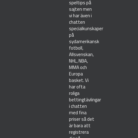
speltips på
sajten men
vi har även i
chatten
specialkunskaper
på
sydamerikansk
fotboll,
Allsvenskan,
NHL, NBA,
MMA och
Europa
basket. Vi
har ofta
roliga
bettingtävlingar
i chatten
med fina
priser så det
är bara att
registrera