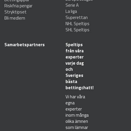
Serie A
Riskfria pengar
La liga
Stryktipset
Superettan
Bli medlem
NHL Speltips
SHL Speltips
Samarbetspartners
Speltips
från våra
experter
varje dag
och
Sveriges
bästa
bettingchatt!
Vi har våra
egna
experter
inom många
olika ämnen
som lämnar