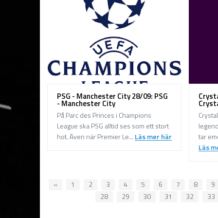
PSG - Manchester City 28/09: PSG
Cryst
- Manchester City
Cryst
På Parc des Princes i Champions
Crysta
League ska PSG alltid ses som ett stort
legend
hot. Även när Premier Le...
Läs mer här
tar em
Läs m
«
1
2
3
4
5
6
7
8
9
28
29
30
31
32
33