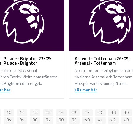
al Palace - Brighton 27/09:
Arsenal - Tottenham 26/09:
al Palace - Brighton
Arsenal - Tottenham
l Palace, med Arsenal
Norra London-derbyt mellan de 
aren Patrick Vieira som tränaren
rivalerna Arsenal och Tottenham
ot Brighton i den engel...
Hotspur väntas bjuda på und...
er här
Läs mer här
10
11
12
13
14
15
16
17
18
19
34
35
36
37
38
39
40
41
42
43