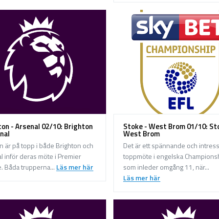
ton - Arsenal 02/10: Brighton
Stoke - West Brom 01/10: St
enal
West Brom
 är på topp i både Brighton och
Det är ett spännande och intres
l inför deras möte i Premier
toppmöte i engelska Champions
. Båda trupperna...
Läs mer här
som inleder omgång 11, när...
Läs mer här