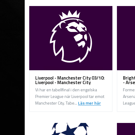
Liverpool - Manchester City 03/10:
Brigh
Liverpool - Manchester City
- Ars
Vi har en tabellfinal i den engelska
Formen
Premier League när Liverpool tar emot
Arsena
Manchester City. Tabe...
Läs mer här
League