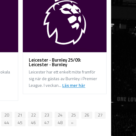
Leicester - Burnley 25/09:
Leicester - Burnley
lokala
Leicester har ett enkelt möte framför
sig när de gästas av Burnley i Premier
League. I veckan...
Läs mer här
20
21
22
23
24
25
26
27
44
45
46
47
48
»