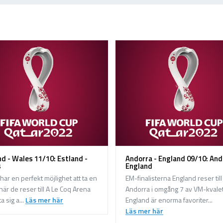
nd - Wales 11/10: Estland -
Andorra - England 09/10: And
s
England
har en perfekt möjlighet att ta en
EM-finalisterna England reser till
när de reser till A Le Coq Arena
Andorra i omgång 7 av VM-kvalet
ta sig a...
Läs mer här
England är enorma favoriter...
Läs mer här