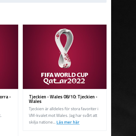
orra -
Tjeckien - Wales 08/10: Tjeckien -
Wales
Tjeckien är alldeles för stora favoriter i
.
VM-kvalet mot Wales. Jag har svårt att
skilja natione...
Läs mer här