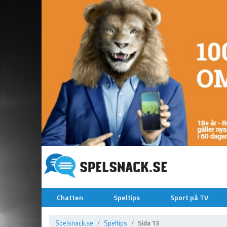
Chatten
Speltips
Sport på TV
Spelsnack.se
Speltips
Sida 13