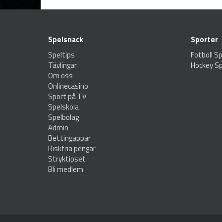
Spelsnack
Sporter
Speltips
Fotboll Sp
Tävlingar
Hockey Sp
Om oss
Onlinecasino
Sport på TV
Spelskola
Spelbolag
Admin
Bettingappar
Riskfria pengar
Stryktipset
Bli medlem