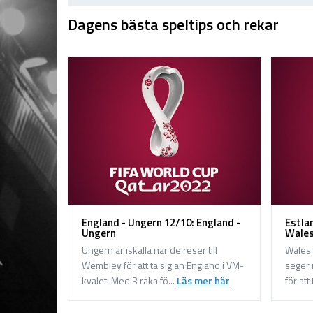
Dagens bästa speltips och rekar
England - Ungern 12/10: England -
Estla
Ungern
Wale
Ungern är iskalla när de reser till
Wales 
Wembley för att ta sig an England i VM-
seger 
kvalet. Med 3 raka fö...
Läs mer här
för att 