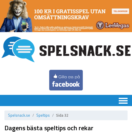
Chatten
Spelsnack.se
Speltips
Sida 32
Speltips
Dagens bästa speltips och rekar