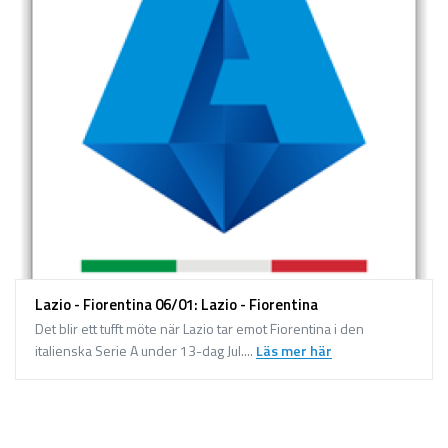
Lazio - Fiorentina 06/01: Lazio - Fiorentina
Det blir ett tufft möte när Lazio tar emot Fiorentina i den
italienska Serie A under 13-dag Jul....
Läs mer här