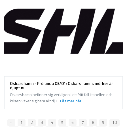
Oskarshamn - Frölunda 03/01: Oskarshamns mörker är
djupt nu
Oskarshamn befinner sig verkligen i ett fritt fall i tabellen och
krisen växer sig bara allt dju...
Läs mer här
«
1
2
3
4
5
6
7
8
9
10