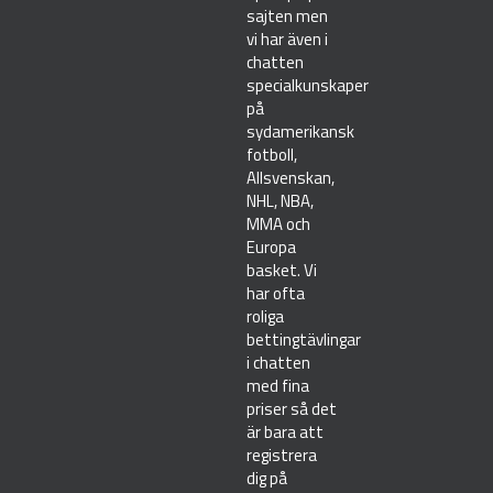
sajten men
vi har även i
chatten
specialkunskaper
på
sydamerikansk
fotboll,
Allsvenskan,
NHL, NBA,
MMA och
Europa
basket. Vi
har ofta
roliga
bettingtävlingar
i chatten
med fina
priser så det
är bara att
registrera
dig på