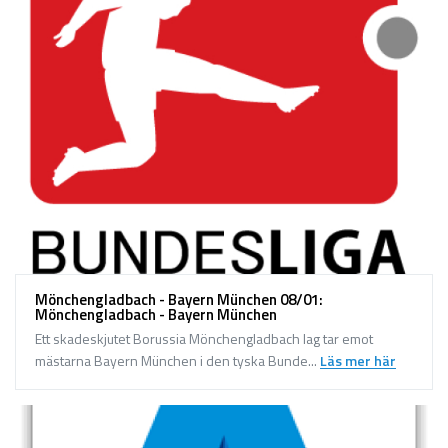
Mönchengladbach - Bayern München 08/01:
Mönchengladbach - Bayern München
Ett skadeskjutet Borussia Mönchengladbach lag tar emot
mästarna Bayern München i den tyska Bunde...
Läs mer här