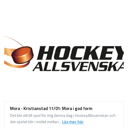
Sport på TV
Admin
Spelbolag
Övrigt
Online casino
Bettingappar
Stryktipset
Nyheter
Riskfria pengar
Logga in
Mora - Kristianstad 11/01: Mora i god form
Registera
Det blir ett till spel för mig denna dag i HockeyAllsvenskan och
det spelet blir i mötet mellan...
Läs mer här