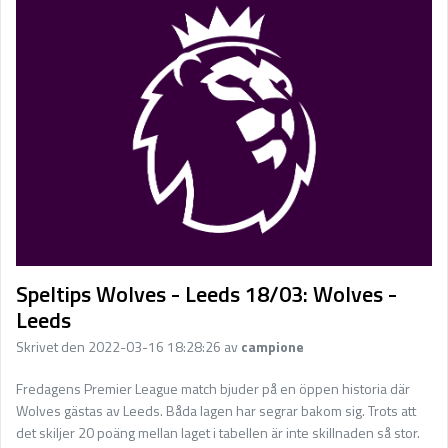
Sport på TV
Admin
Spelbolag
Övrigt
Online casino
Bettingappar
Stryktipset
Nyheter
Speltips Wolves - Leeds 18/03: Wolves -
Riskfria pengar
Leeds
Skrivet den 2022-03-16 18:28:26 av
campione
Logga in
Registera
Fredagens Premier League match bjuder på en öppen historia där
Wolves gästas av Leeds. Båda lagen har segrar bakom sig. Trots att
det skiljer 20 poäng mellan laget i tabellen är inte skillnaden så stor.