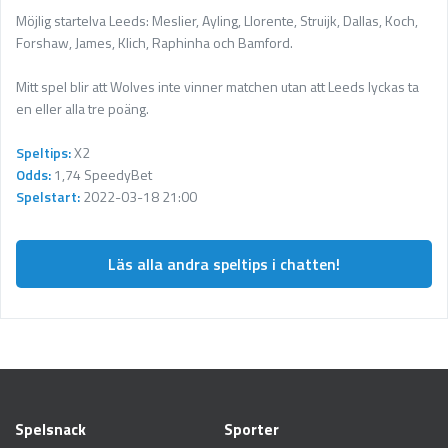
Möjlig startelva Leeds: Meslier, Ayling, Llorente, Struijk, Dallas, Koch,
Forshaw, James, Klich, Raphinha och Bamford.
Mitt spel blir att Wolves inte vinner matchen utan att Leeds lyckas ta
en eller alla tre poäng.
Speltips:
X2
Odds:
1,74 SpeedyBet
Spelstart:
2022-03-18 21:00
Läs alla andra speltips i chatten!
Spelsnack
Sporter