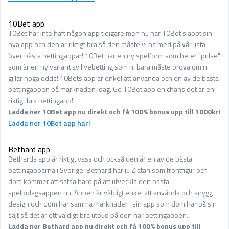
10Bet app
10Bet har inte haft någon app tidigare men nu har 10Bet släppt sin
nya app och den är riktigt bra så den måste vi ha med på vår lista
över bästa bettingappar! 10Bet har en ny spelform som heter "pulse"
som är en ny variant av livebetting som ni bara måste prova om ni
gillar höga odds! 10Bets app är enkel att använda och en av de bästa
bettingappen på marknaden idag. Ge 10Bet app en chans det är en
riktigt bra bettingapp!
Ladda ner 10Bet app nu direkt och få 100% bonus upp till 1000kr!
Ladda ner 10Bet app här!
Bethard app
Bethards app är riktigt vass och också den är en av de bästa
bettingapparna i Sverige. Bethard har ju Zlatan som frontfigur och
dom kommer att satsa hard på att utveckla den bästa
spelbolagsappen nu. Appen är väldigt enkel att använda och snygg
design och dom har samma marknader i sin app som dom har på sin
sajt så det är ett väldigt bra utbud på den här bettingappen.
Ladda ner Bethard app nu direkt och få 100% bonus upp till