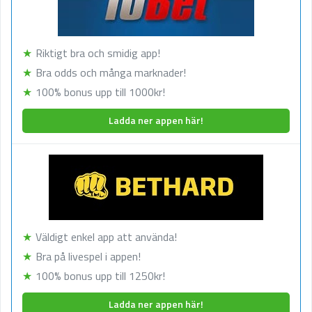
★
Riktigt bra och smidig app!
★
Bra odds och många marknader!
★
100% bonus upp till 1000kr!
Ladda ner appen här!
★
Väldigt enkel app att använda!
★
Bra på livespel i appen!
★
100% bonus upp till 1250kr!
Ladda ner appen här!