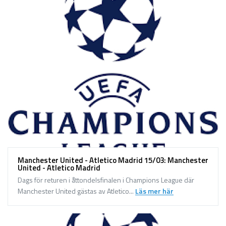
Manchester United - Atletico Madrid 15/03: Manchester
United - Atletico Madrid
Dags för returen i åttondelsfinalen i Champions League där
Manchester United gästas av Atletico...
Läs mer här