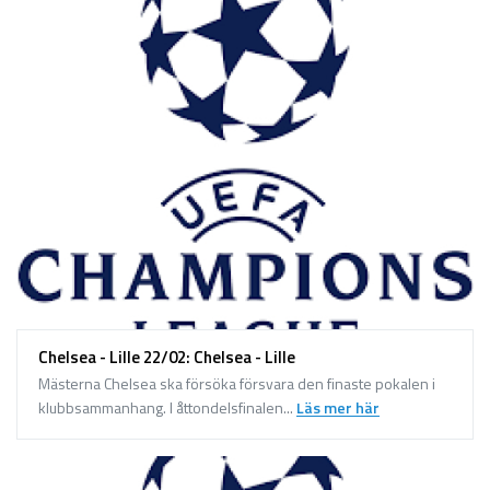
Chelsea - Lille 22/02: Chelsea - Lille
Mästerna Chelsea ska försöka försvara den finaste pokalen i
klubbsammanhang. I åttondelsfinalen...
Läs mer här