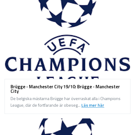
Brügge - Manchester City 19/10: Brügge - Manchester
City
De belgiska mästarna Brügge har överraskat alla i Champions
League, där de fortfarande är obeseg...
Läs mer här