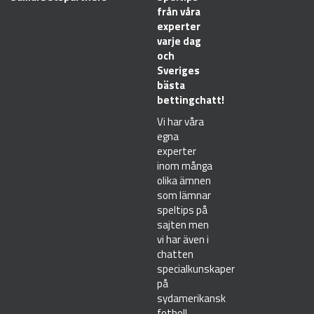
från våra
experter
varje dag
och
Sveriges
bästa
bettingchatt!
Vi har våra
egna
experter
inom många
olika ämnen
som lämnar
speltips på
sajten men
vi har även i
chatten
specialkunskaper
på
sydamerikansk
fotboll,