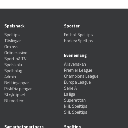
Spelsnack
Sporter
Speltips
Fotboll Speltips
Tävlingar
Hockey Speltips
Om oss
Onlinecasino
Evenemang
Sport på TV
Allsvenskan
Spelskola
Premier League
Spelbolag
Champions League
Admin
Europa League
Bettingappar
Serie A
Riskfria pengar
La liga
Stryktipset
Superettan
Bli medlem
NHL Speltips
SHL Speltips
Samarbetspartners
Speltips