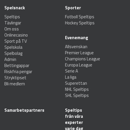
Spelsnack
Sporter
Speltips
Fotboll Speltips
Tävlingar
Hockey Speltips
Om oss
Onlinecasino
Evenemang
Sport på TV
Allsvenskan
Spelskola
Premier League
Spelbolag
Champions League
Admin
Europa League
Bettingappar
Serie A
Riskfria pengar
La liga
Stryktipset
Superettan
Bli medlem
NHL Speltips
SHL Speltips
Samarbetspartners
Speltips
från våra
experter
varje dag