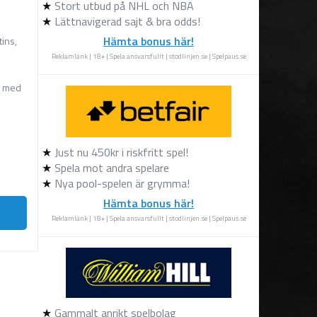
★
Stort utbud på NHL och NBA
★
Lättnavigerad sajt & bra odds!
Hämta bonus här!
tins,
Reklamlänk | 18+ | Spela ansvarsfullt |
stodlinjen.se
|
Spelpaus.se
en med
★
Just nu 450kr i riskfritt spel!
★
Spela mot andra spelare
★
Nya pool-spelen är grymma!
Hämta bonus här!
Reklamlänk | 18+ | Spela ansvarsfullt |
stodlinjen.se
|
Spelpaus.se
★
Gammalt anrikt spelbolag