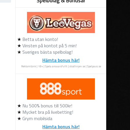
Spelbolag & Bonusar
★
Betta utan konto!
★
Vinsten på kontot på 5 min!
★
Sveriges bästa spelbolag!
Hämta bonus här!
Reklamlänk | 18+ | Spela ansvarsfullt |
stodlinjen.se
|
Spelpaus.se
★
Nu 500% bonus till 500kr!
★
Mycket bra på livebetting!
★
Grym mobilsida
Hämta bonus här!