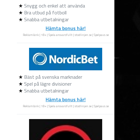
★
Snygg och enkel att använda
★
Bra utbud på fotboll
★
Snabba utbetalningar
Hämta bonus här!
Reklamlänk | 18+ | Spela ansvarsfullt |
stodlinjen.se
|
Spelpaus.se
★
Bäst på svenska marknader
★
Spel på lägre divisioner
★
Snabba utbetalningar
Hämta bonus här!
Reklamlänk | 18+ | Spela ansvarsfullt |
stodlinjen.se
|
Spelpaus.se