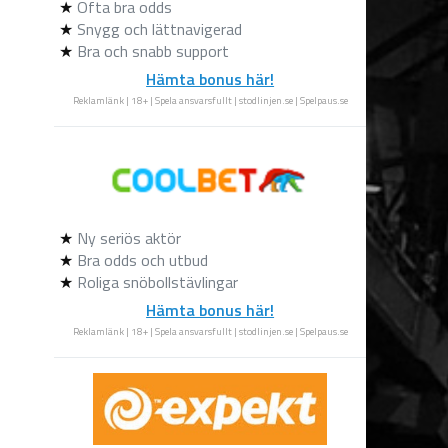
★
Ofta bra odds
★
Snygg och lättnavigerad
★
Bra och snabb support
Hämta bonus här!
Reklamlänk | 18+ | Spela ansvarsfullt |
stodlinjen.se
|
Spelpaus.se
★
Ny seriös aktör
★
Bra odds och utbud
★
Roliga snöbollstävlingar
Hämta bonus här!
Reklamlänk | 18+ | Spela ansvarsfullt |
stodlinjen.se
|
Spelpaus.se