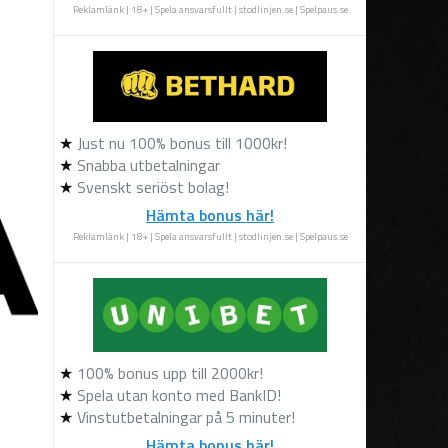
Reklamlänk | 18+ | Spela ansvarsfullt |
stodlinjen.se
|
Spelpaus.se
★
Just nu 100% bonus till 1000kr!
★
Snabba utbetalningar
★
Svenskt seriöst bolag!
Hämta bonus här!
Reklamlänk | 18+ | Spela ansvarsfullt |
stodlinjen.se
|
Spelpaus.se
★
100% bonus upp till 2000kr!
★
Spela utan konto med BankID!
★
Vinstutbetalningar på 5 minuter!
Hämta bonus här!