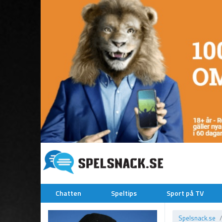
Chatten
Speltips
Sport på TV
Spelsnack.se