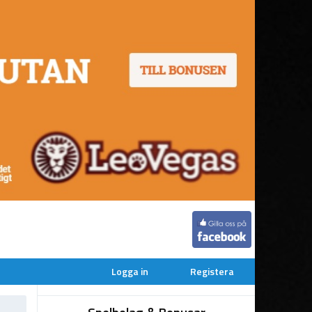
Logga in
Registera