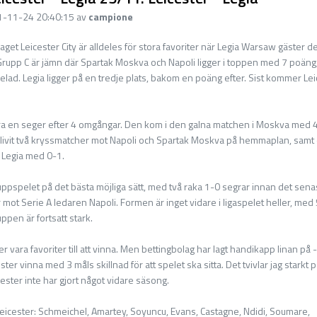
1-11-24 20:40:15 av
campione
get Leicester City är alldeles för stora favoriter när Legia Warsaw gäster d
rupp C är jämn där Spartak Moskva och Napoli ligger i toppen med 7 poän
lad. Legia ligger på en tredje plats, bakom en poäng efter. Sist kommer Lei
ra en seger efter 4 omgångar. Den kom i den galna matchen i Moskva med 
blivit två kryssmatcher mot Napoli och Spartak Moskva på hemmaplan, samt
t Legia med 0-1.
uppspelet på det bästa möjliga sätt, med två raka 1-0 segrar innan det sena
r mot Serie A ledaren Napoli. Formen är inget vidare i ligaspelet heller, med
uppen är fortsatt stark.
er vara favoriter till att vinna. Men bettingbolag har lagt handikapp linan på 
ster vinna med 3 måls skillnad för att spelet ska sitta. Det tvivlar jag starkt 
ester inte har gjort något vidare säsong.
 Leicester: Schmeichel, Amartey, Soyuncu, Evans, Castagne, Ndidi, Soumare,