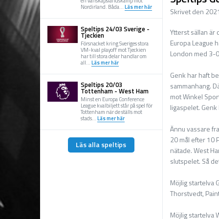
en vänskapslandskamp mot
Nordirland. Båda...
Läs mer här
Skrivet den 202
Speltips 24/03 Sverige -
Ytterst sällan är
Tjeckien
Europa League h
Försnacket kring Sveriges stora
VM-kval playoff mot Tjeckien
London med 3-0. N
har till stora delar handlar om
all...
Läs mer här
Genk har haft be
Speltips 20/03
sammanhang. Däre
Tottenham - West Ham
mot Winkel Spor
Minst en Europa Conference
League kvalbiljett står på spel för
ligaspelet. Genk 
Tottenham när de ställs mot
stads...
Läs mer här
Ännu vassare fra
20 mål efter 10 
Läs alla speltips
nätade. West Ham
slutspelet. Så det
Möjlig startelva
Thorstvedt, Paint
Möjlig startelva