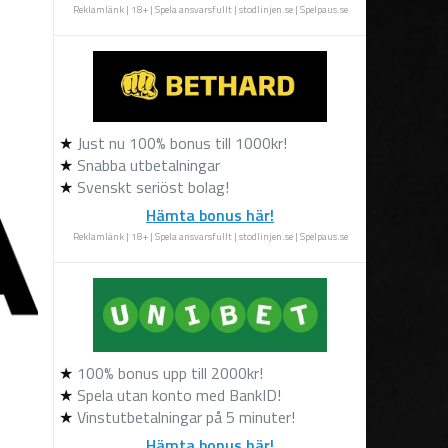
Reklamlänk | 18+ | Spela ansvarsfullt |
stodlinjen.se
|
Spelpaus.se
★
Just nu 100% bonus till 1000kr!
★
Snabba utbetalningar
★
Svenskt seriöst bolag!
Hämta bonus här!
Reklamlänk | 18+ | Spela ansvarsfullt |
stodlinjen.se
|
Spelpaus.se
★
100% bonus upp till 2000kr!
★
Spela utan konto med BankID!
★
Vinstutbetalningar på 5 minuter!
Hämta bonus här!