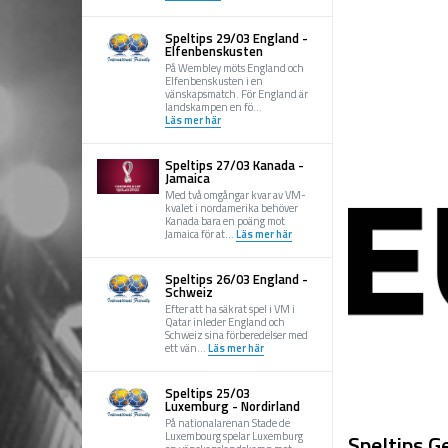
Speltips 29/03 England -
Elfenbenskusten
På Wembley möts England och
Elfenbenskusten i en
vänskapsmatch. För England är
landskampen en fö...
Läs mer här
Speltips 27/03 Kanada -
Jamaica
Med två omgångar kvar av VM-
kvalet i nordamerika behöver
Kanada bara en poäng mot
Jamaica för at...
Läs mer här
Speltips 26/03 England -
Schweiz
Efter att ha säkrat spel i VM i
Qatar inleder England och
Schweiz sina förberedelser med
ett vän...
Läs mer här
Speltips 25/03
Luxemburg - Nordirland
På nationalarenan Stade de
Speltips 
Luxembourg spelar Luxemburg