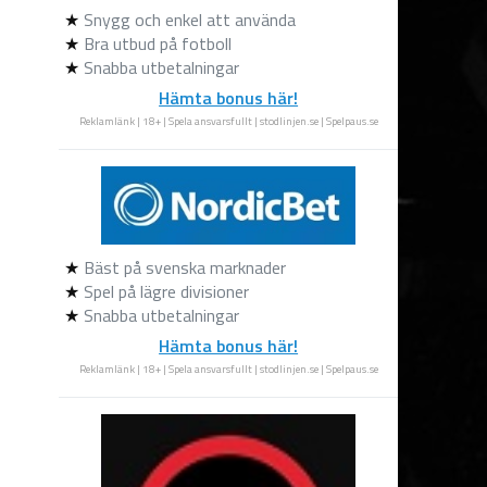
★
Snygg och enkel att använda
★
Bra utbud på fotboll
★
Snabba utbetalningar
Hämta bonus här!
Reklamlänk | 18+ | Spela ansvarsfullt |
stodlinjen.se
|
Spelpaus.se
★
Bäst på svenska marknader
★
Spel på lägre divisioner
★
Snabba utbetalningar
Hämta bonus här!
Reklamlänk | 18+ | Spela ansvarsfullt |
stodlinjen.se
|
Spelpaus.se