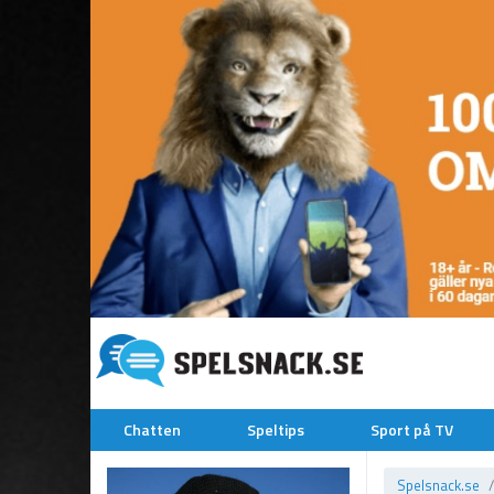
Chatten
Speltips
Sport på TV
Spelsnack.se