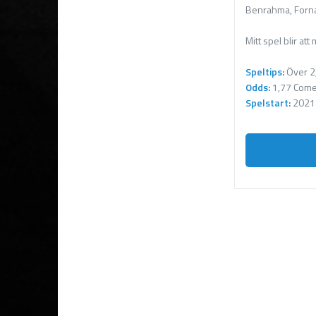
Benrahma, Forna
Mitt spel blir at
Speltips:
Över 2
Odds:
1,77 Com
Spelstart:
2021