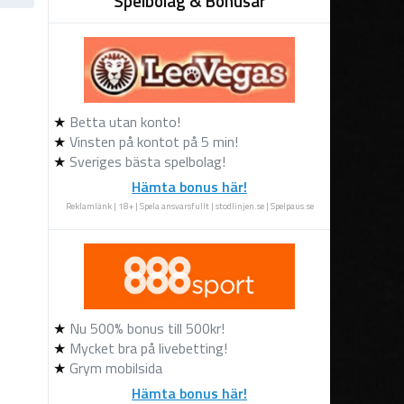
Spelbolag & Bonusar
★
Betta utan konto!
★
Vinsten på kontot på 5 min!
★
Sveriges bästa spelbolag!
Hämta bonus här!
Reklamlänk | 18+ | Spela ansvarsfullt |
stodlinjen.se
|
Spelpaus.se
★
Nu 500% bonus till 500kr!
★
Mycket bra på livebetting!
★
Grym mobilsida
Hämta bonus här!